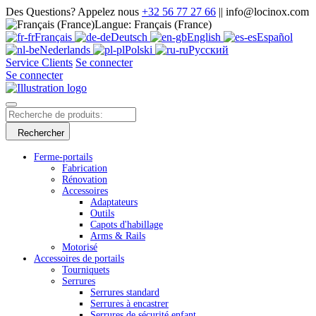
Des Questions? Appelez nous
+32 56 77 27 66
|| info@locinox.com
Langue: Français (France)
Français
Deutsch
English
Español
Nederlands
Polski
Русский
Service Clients
Se connecter
Se connecter
Rechercher
Ferme-portails
Fabrication
Rénovation
Accessoires
Adaptateurs
Outils
Capots d'habillage
Arms & Rails
Motorisé
Accessoires de portails
Tourniquets
Serrures
Serrures standard
Serrures à encastrer
Serrures de sécurité enfant