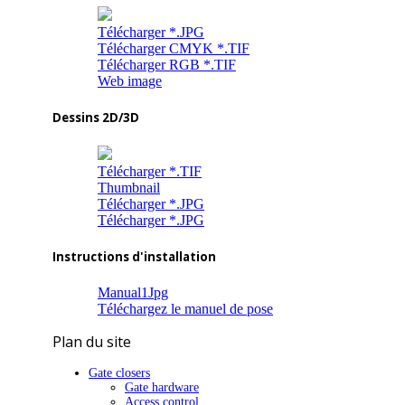
Télécharger *.JPG
Télécharger CMYK *.TIF
Télécharger RGB *.TIF
Web image
Dessins 2D/3D
Télécharger *.TIF
Thumbnail
Télécharger *.JPG
Télécharger *.JPG
Instructions d'installation
Manual1Jpg
Téléchargez le manuel de pose
Plan du site
Gate closers
Gate hardware
Access control