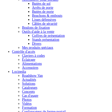
Butées de sol
Arrêts de porte
Butées de porte
Bouchons & embouts
Lisses défensives
Câbles de sécurité
Boulons de fixation
Outils d'aide à la vente
Coffres de présentation
Stands présentation
Divers
Mes produits spéciaux
Contrôle d'accès
Claviers à codes
Éclairage
Alimentations
Accessoires
Locipedia
Roadshow Van
Actualités
Solutions
Catalogues
Concepts
Cas d'usage
Photos
Vidéos
Formation
Configurateur de ferme-portail