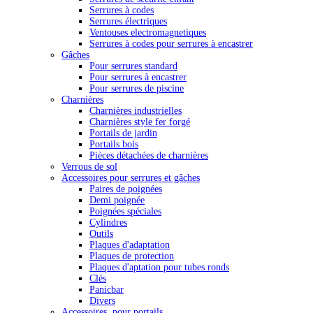
Serrures à codes
Serrures électriques
Ventouses electromagnetiques
Serrures à codes pour serrures à encastrer
Gâches
Pour serrures standard
Pour serrures à encastrer
Pour serrures de piscine
Charnières
Charnières industrielles
Charnières style fer forgé
Portails de jardin
Portails bois
Pièces détachées de charnières
Verrous de sol
Accessoires pour serrures et gâches
Paires de poignées
Demi poignée
Poignées spéciales
Cylindres
Outils
Plaques d'adaptation
Plaques de protection
Plaques d'aptation pour tubes ronds
Clés
Panicbar
Divers
Accessoires pour portails