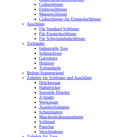
Codeschlösser
Elektroschlösser
Magnetschlösser
Codeschlösser für Einsteckschlösser
Anschläge
Für Standard Schlösser
Für Einsteckschlösser
Für Schwimmbadschlösser
Torbänder
Industrielle Tore
Schmucktore
Gartentore
Holztore
Torbandteile
Bolzen-Stangenriegel
Zubehör für Schlösser und Anschläge
Drückerpaar
Halbdrücker
Spezielle Drücker
Zylinder
Werkzeuge
Ausgleichsplatten
Schutzplatten
Maschendrahtzaunadapter
Schlüssel
Panicbar
Verschiedenes
Zubehör für Tore