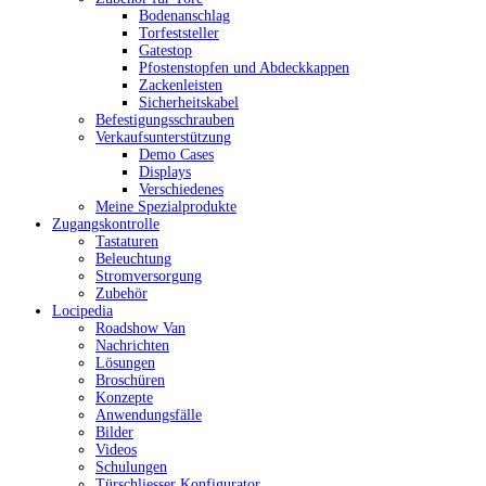
Bodenanschlag
Torfeststeller
Gatestop
Pfostenstopfen und Abdeckkappen
Zackenleisten
Sicherheitskabel
Befestigungsschrauben
Verkaufsunterstützung
Demo Cases
Displays
Verschiedenes
Meine Spezialprodukte
Zugangskontrolle
Tastaturen
Beleuchtung
Stromversorgung
Zubehör
Locipedia
Roadshow Van
Nachrichten
Lösungen
Broschüren
Konzepte
Anwendungsfälle
Bilder
Videos
Schulungen
Türschliesser Konfigurator