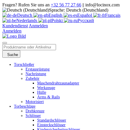
Fragen? Rufen Sie uns an
+32 56 77 27 66
|| info@locinox.com
Sprache: Deutsch (Deutschland)
Deutsch
English
Español
Français
Nederlands
Polski
Русский
Kundendienst
Anmelden
Anmelden
Suche
Torschließer
Erstausrüstung
Nachrüstung
Zubehör
Maschendrahtzaunadapter
Werkzeuge
Hülle
Arms & Rails
Motorisiert
Torbeschläge
Drehkreuze
Schlösser
Standardschlösser
Einsteckschlösser
Kindersicherheitsschlösser